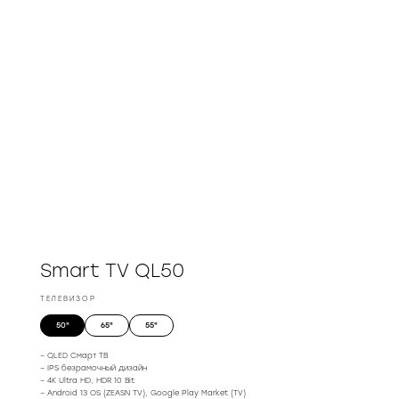
Smart TV QL50
ТЕЛЕВИЗОР
50"
65"
55"
– QLED Смарт ТВ
– IPS безрамочный дизайн
– 4K Ultra HD, HDR 10 Bit
– Android 13 OS (ZEASN TV), Google Play Market (TV)