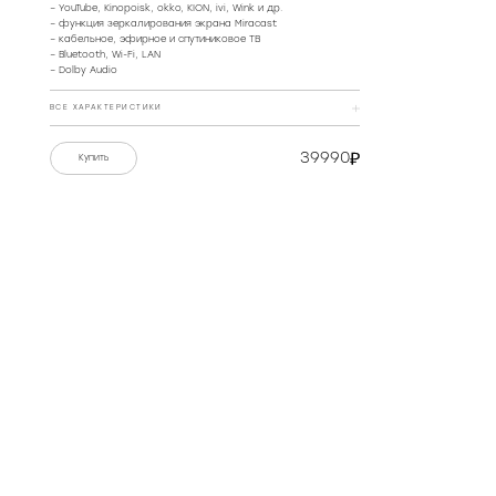
– YouTube, Kinopoisk, okko, KION, ivi, Wink и др.
– функция зеркалирования экрана Miracast
– кабельное, эфирное и спутиниковое ТВ
– Bluetooth, Wi-Fi, LAN
– Dolby Audio
ВСЕ ХАРАКТЕРИСТИКИ
Материал
пластик
39990
Купить
Расширенная технология
QLED
экрана
РЕКОМЕНДОВАННЫЕ МАГАЗИНЫ
Дата начала производства
2023
Тип подсветки экрана
Direct LED
Изогнутый экран
нет
Диагональ дисплея, дюймы
50
Диагональ дисплея, см
127
КУПИТЬ
КУПИТЬ
Разрешение
4K UltraHD (3840×2160)
Формат изображения
16:9
Стандарты HDTV
Ultra HD (4K) 2160p
Технология HDR
HDR 10 bit
Поддержка HDR
да
КУПИТЬ
КУПИТЬ
Максимальная частота
60
кадров, Гц
Тип матрицы
ЖК (LCD)-матрица