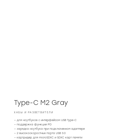
Type-C M2 Gray
ХАБЫ И РАЗВЕТВИТЕЛИ
— для ноутбуков с интерфейсом USB Type-C
— поддержка функции PD
— зарядка ноутбука при подключенном адаптере
— 2 высокоскоростных порта USB 3.0
— картридер для microSDXC и SDXC карт памяти