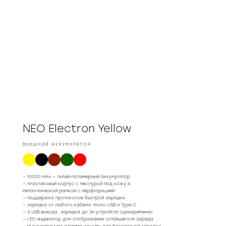
NEO Electron Yellow
ВНЕШНИЙ АККУМУЛЯТОР
— 10000 мАч — литий-полимерный аккумулятор
— пластиковый корпус с текстурой под кожу и
металлической рамкой с перфорацией
— поддержка протоколов быстрой зарядки
— зарядка от любого кабеля: micro-USB и Type-C
— 3 USB выхода, зарядка до 3х устройств одновременно
— LED индикатор для отображения оставшегося заряда