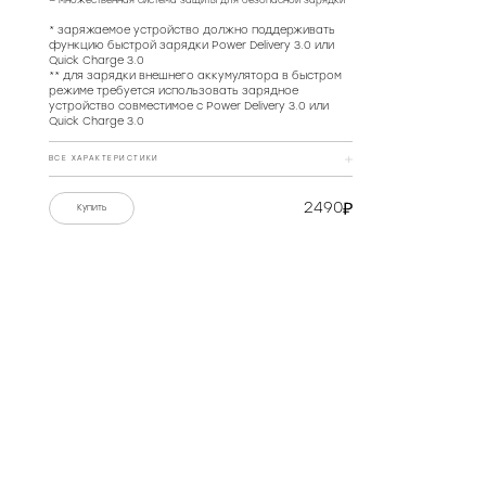
— множественная система защиты для безопасной зарядки
* заряжаемое устройство должно поддерживать
функцию быстрой зарядки Power Delivery 3.0 или
Quick Charge 3.0
** для зарядки внешнего аккумулятора в быстром
режиме требуется использовать зарядное
устройство совместимое с Power Delivery 3.0 или
Quick Charge 3.0
ВСЕ ХАРАКТЕРИСТИКИ
Материал
пластик, металл
2490
Купить
Фактура корпуса
текстура под кожу,
металическая рамка
РЕКОМЕНДОВАННЫЕ МАГАЗИНЫ
Цвет
желтый
Тип акустического
литий-полимерный
оформления
Ёмкость, мАч
10000
Ёмкость, Втч
37
Версия Power Delivery
3.0
КУПИТЬ
КУПИТЬ
Версия Quick Charge
3.0
Количество USB-выходов
2
Выход(ы)
Type-C: 5В-3А / 9В-2А /
12В-1,5А, USB: 5В-3A / 9В-2A /
12В-1.5A
КУПИТЬ
КУПИТЬ