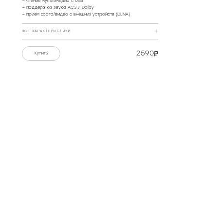
— чтение мультимедиа с USB
— поддержка звука AC3 и Dolby
— прием фото/видео с внешних устройств (DLNA)
ВСЕ ХАРАКТЕРИСТИКИ
Цвет
черный
2590
Купить
Материал
пластик (120 мм)
РЕКОМЕНДОВАННЫЕ МАГАЗИНЫ
Дисплей
да
Кнопки на устройстве
да
Принимаемый сигнал
DVB-T2, DVB-C
Доступных каналов
30
Максимальное разрешение
1080p (1920×1080)
видео
КУПИТЬ
КУПИТЬ
ТВ-программа
да
Сдвиг просмотра
да
Запись передач PVR
на USB-носитель
Поддерживаемые форматы
MKV, MP3, AAC, JPG, PNG
Поддерживаемые
FAT32, FAT16, NTFS
файловые системы
IP-плейлисты (m3u)
да
Онлайн сервисы
YouTube, Погода, IPTV,
Megogo и другие
Wi-Fi адаптер в комплекте
да