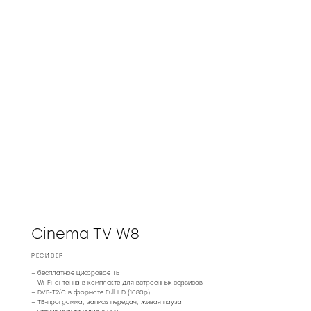
Cinema TV W8
РЕСИВЕР
— бесплатное цифровое ТВ
— Wi-Fi-антенна в комплекте для встроенных сервисов
— DVB-T2/C в формате Full HD (1080p)
— ТВ-программа, запись передач, живая пауза