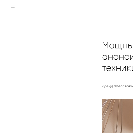
Продукты
Поддержка
Мощные
Медиа
Социальные сети
анонси
Магазин
техник
Контакты
Где купить
Бренд представил 