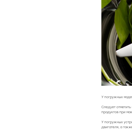
У погружных моде
Следует отметить
продуктов при ма
У погружных устр
двигателя, а такж