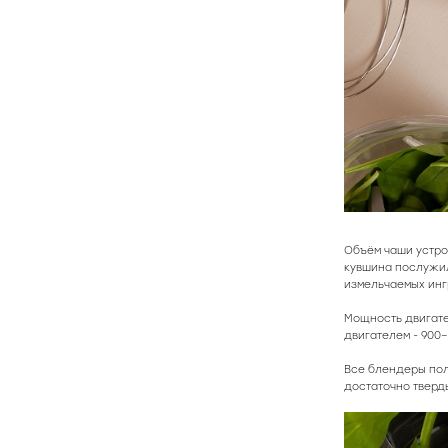
Объём чаши устро
кувшина послужил
измельчаемых инг
Мощность двигате
двигателем - 900–
Все блендеры пол
достаточно тверд