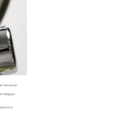
й техникой.
ия твердых
мощность