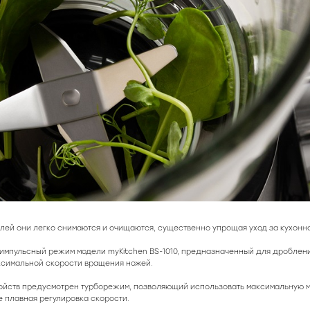
лей они легко снимаются и очищаются, существенно упрощая уход за кухонно
 импульсный режим модели myKitchen BS-1010, предназначенный для дроблен
ксимальной скорости вращения ножей.
ойств предусмотрен турборежим, позволяющий использовать максимальную 
е плавная регулировка скорости.