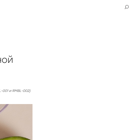
ной
-001 и RMBL-002).