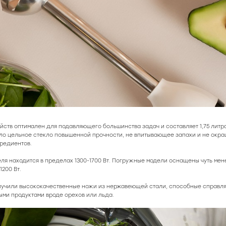
йств оптимален для подавляющего большинства задач и составляет 1,75 литр
о цельное стекло повышенной прочности, не впитывающее запахи и не окр
редиентов.
ля находится в пределах 1300-1700 Вт. Погружные модели оснащены чуть ме
1200 Вт.
учили высококачественные ножи из нержавеющей стали, способные справля
ыми продуктами вроде орехов или льда.